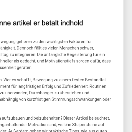
Bewegung gehören zu den wichtigsten Faktoren für
higkeit. Dennoch fällt es vielen Menschen schwer,
Alltag zu integrieren. Die anfängliche Begeisterung für ein
hneller als gedacht, und Motivationstiefs sorgen dafür, dass
essenheit geraten.
 an: Wer es schafft, Bewegung zu einem festen Bestandteil
ent für langfristigen Erfolg und Zufriedenheit. Routinen
 zu überwinden, Durchhänger zu überstehen und
 – unabhängig von kurzfristigen Stimmungsschwankungen oder
n aufzubauen und beizubehalten? Dieser Artikel beleuchtet,
ganhaltender Motivation sind, welche Stolpersteine auf
det. Außerdem geben wir praktische Tipps, wie aus guten