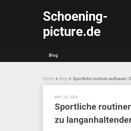
Skip
to
Schoening-
content
picture.de
Blog
Home
Blog
Sportliche routinen aufbauen: 
MAJ 26, 2026
Sportliche routine
zu langanhaltender