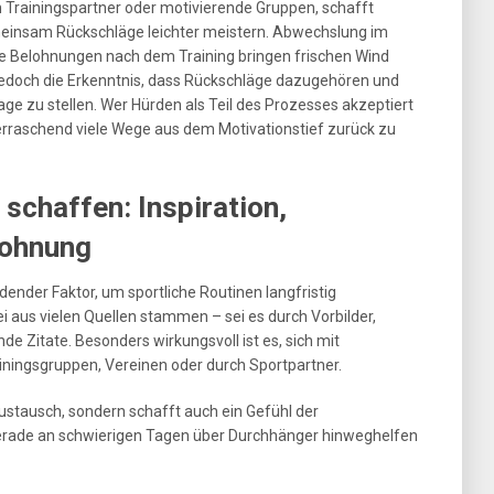
 Trainingspartner oder motivierende Gruppen, schafft
meinsam Rückschläge leichter meistern. Abwechslung im
ine Belohnungen nach dem Training bringen frischen Wind
 jedoch die Erkenntnis, dass Rückschläge dazugehören und
age zu stellen. Wer Hürden als Teil des Prozesses akzeptiert
überraschend viele Wege aus dem Motivationstief zurück zu
schaffen: Inspiration,
lohnung
dender Faktor, um sportliche Routinen langfristig
i aus vielen Quellen stammen – sei es durch Vorbilder,
de Zitate. Besonders wirkungsvoll ist es, sich mit
iningsgruppen, Vereinen oder durch Sportpartner.
ustausch, sondern schafft auch ein Gefühl der
gerade an schwierigen Tagen über Durchhänger hinweghelfen