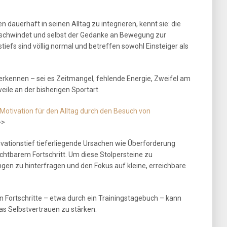
n dauerhaft in seinen Alltag zu integrieren, kennt sie: die
ch schwindet und selbst der Gedanke an Bewegung zur
iefs sind völlig normal und betreffen sowohl Einsteiger als
u erkennen – sei es Zeitmangel, fehlende Energie, Zweifel am
ile an der bisherigen Sportart.
 Motivation für den Alltag durch den Besuch von
>>
ivationstief tieferliegende Ursachen wie Überforderung
ichtbarem Fortschritt. Um diese Stolpersteine zu
ngen zu hinterfragen und den Fokus auf kleine, erreichbare
 Fortschritte – etwa durch ein Trainingstagebuch – kann
as Selbstvertrauen zu stärken.