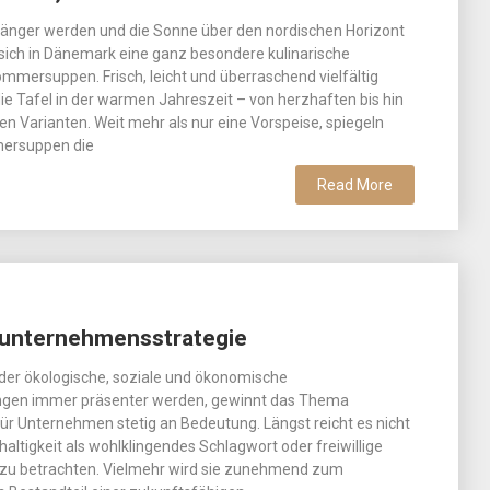
länger werden und die Sonne über den nordischen Horizont
t sich in Dänemark eine ganz besondere kulinarische
Sommersuppen. Frisch, leicht und überraschend vielfältig
die Tafel in der warmen Jahreszeit – von herzhaften bis hin
en Varianten. Weit mehr als nur eine Vorspeise, spiegeln
ersuppen die
Read More
r unternehmensstrategie
in der ökologische, soziale und ökonomische
ngen immer präsenter werden, gewinnt das Thema
für Unternehmen stetig an Bedeutung. Längst reicht es nicht
altigkeit als wohlklingendes Schlagwort oder freiwillige
 zu betrachten. Vielmehr wird sie zunehmend zum