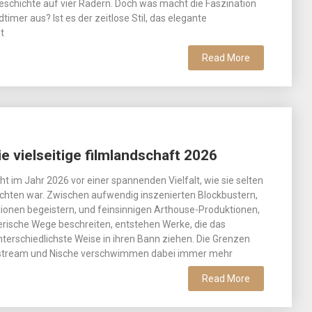
schichte auf vier Rädern. Doch was macht die Faszination
timer aus? Ist es der zeitlose Stil, das elegante
t
Read More
e vielseitige filmlandschaft 2026
eht im Jahr 2026 vor einer spannenden Vielfalt, wie sie selten
chten war. Zwischen aufwendig inszenierten Blockbustern,
llionen begeistern, und feinsinnigen Arthouse-Produktionen,
erische Wege beschreiten, entstehen Werke, die das
terschiedlichste Weise in ihren Bann ziehen. Die Grenzen
stream und Nische verschwimmen dabei immer mehr
Read More