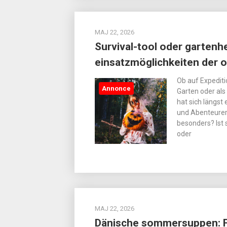
MAJ 22, 2026
Survival-tool oder gartenhe
einsatzmöglichkeiten der
Ob auf Expediti
Annonce
Garten oder als
hat sich längst
und Abenteurern
besonders? Ist 
oder
MAJ 22, 2026
Dänische sommersuppen: Fr