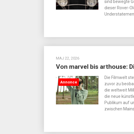
sind bewegte Ge
dieser Rover-Old
Understatemen
MAJ 22, 2026
Von marvel bis arthouse: Di
Die Filmwelt st
Annonce
zuvor zu beoba
die weltweit Mi
die neue künstl
Publikum auf un
zwischen Main