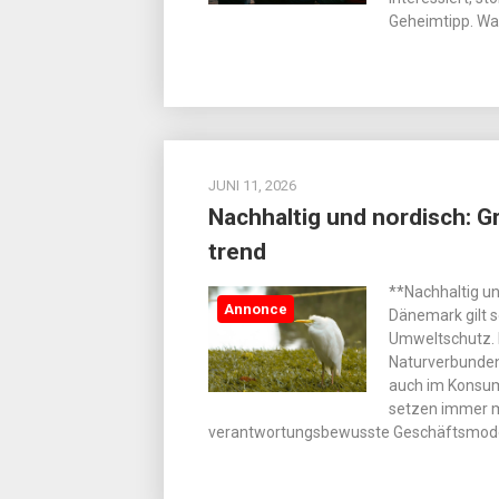
Geheimtipp. W
JUNI 11, 2026
Nachhaltig und nordisch: 
trend
**Nachhaltig u
Annonce
Dänemark gilt s
Umweltschutz. 
Naturverbunden
auch im Konsum
setzen immer 
verantwortungsbewusste Geschäftsmode