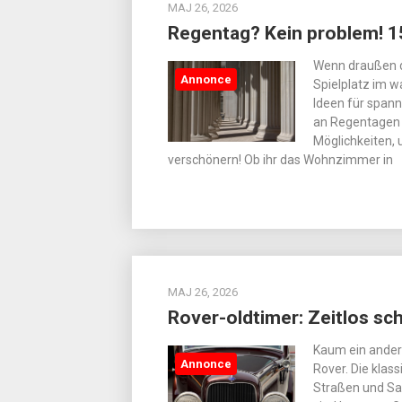
MAJ 26, 2026
Regentag? Kein problem! 15
Wenn draußen d
Annonce
Spielplatz im w
Ideen für span
an Regentagen 
Möglichkeiten,
verschönern! Ob ihr das Wohnzimmer in
MAJ 26, 2026
Rover-oldtimer: Zeitlos sc
Kaum ein andere
Annonce
Rover. Die klas
Straßen und Sa