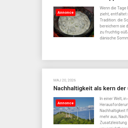
Wenn die Tage 
Annonce
zieht, entfalte
Tradition: die 
bereichern sie 
zu fruchtig-süß
dänische Somm
MAJ 20, 2026
Nachhaltigkeit als kern de
In einer Welt, 
Annonce
Herausforderu
Nachhaltigkeit 
mehr aus, Nachh
Zusatzleistung