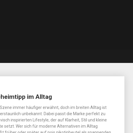
heimtipp im Alltag
r Szene immer häufiger erwähnt, doch im breiten Alltag ist
rstaunlich unbekannt. Dabei passt die Marke perfekt zu
sch inspirierten Lifestyle, der auf Klarheit, Stil und kleine
setzt. Wer sich für moderne Alternativen im Alltag
tößt früher oder später auf nois nikotinbeutel als spannenden